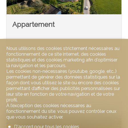
Appartement
Nous utilisons des cookies strictement nécessaires au
fonctionnement de ce site internet, des cookies
Cottens FR
statistiques et des cookies marketing afin d'optimiser
la navigation et les parcours.
CHF 469'000.-
Les cookies non-nécessaires (youtube, google, etc..)
68.80.01.01.473-20100
permettent de générer des données statistiques sur la
façon dont vous utilisez le site ou encore des cookies
2027
permettant d’afficher des publicités personnalisées sur
leur site en fonction de votre navigation et de votre
profil.
À l’exception des cookies nécessaires au
fonctionnement du site, vous pouvez contrôler ceux
que vous souhaitez activer.
D'accord pour tous les cookies