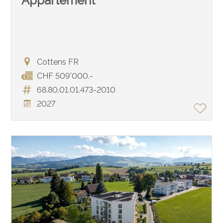
Appartement
Cottens FR
CHF 509'000.-
68.80.01.01.473-2010
2027