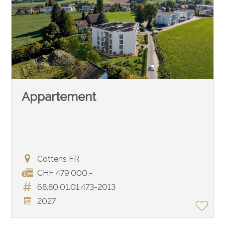
Appartement
Cottens FR
CHF 479'000.-
68.80.01.01.473-2013
2027